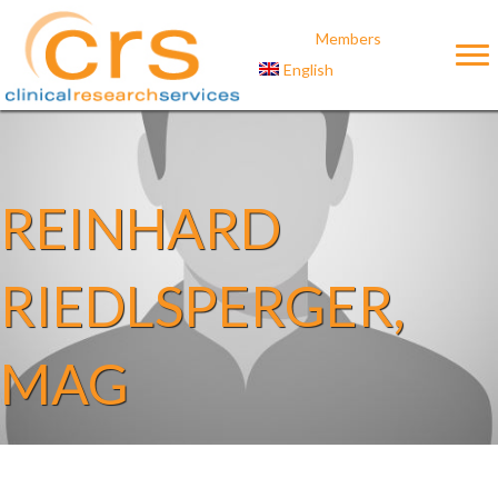
Members
English
REINHARD
RIEDLSPERGER,
MAG