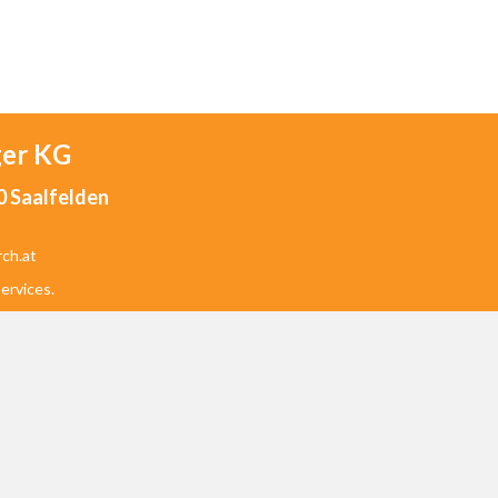
ger
KG
0 Saalfelden
rch.at
ervices.