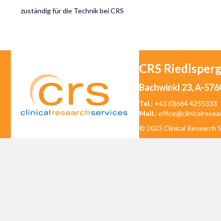
zuständig für die Technik bei CRS
CRS Riedlsper
Bachwinkl 23, A-576
Tel.:
+43 (0)664 4255333
Mail.:
office@clinicalresea
© 2023 Clinical Research S