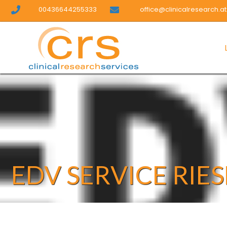
00436644255333
office@clinicalresearch.at
EDV SERVICE RIE